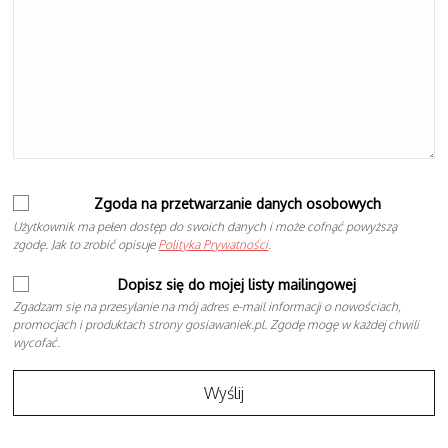
Zgoda na przetwarzanie danych osobowych
Użytkownik ma pełen dostęp do swoich danych i może cofnąć powyższą
zgodę. Jak to zrobić opisuje
Polityka Prywatności
.
Dopisz się do mojej listy mailingowej
Zgadzam się na przesyłanie na mój adres e-mail informacji o nowościach,
promocjach i produktach strony gosiawaniek.pl. Zgodę mogę w każdej chwili
wycofać.