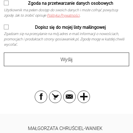
Zgoda na przetwarzanie danych osobowych
Użytkownik ma pełen dostęp do swoich danych i może cofnąć powyższą
zgodę. Jak to zrobić opisuje
Polityka Prywatności
.
Dopisz się do mojej listy mailingowej
Zgadzam się na przesyłanie na mój adres e-mail informacji o nowościach,
promocjach i produktach strony gosiawaniek.pl. Zgodę mogę w każdej chwili
wycofać.
MAŁGORZATA CHRUŚCIEL-WANIEK