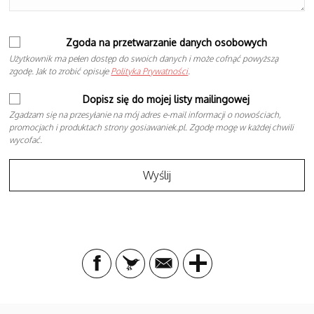
Zgoda na przetwarzanie danych osobowych
Użytkownik ma pełen dostęp do swoich danych i może cofnąć powyższą
zgodę. Jak to zrobić opisuje
Polityka Prywatności
.
Dopisz się do mojej listy mailingowej
Zgadzam się na przesyłanie na mój adres e-mail informacji o nowościach,
promocjach i produktach strony gosiawaniek.pl. Zgodę mogę w każdej chwili
wycofać.