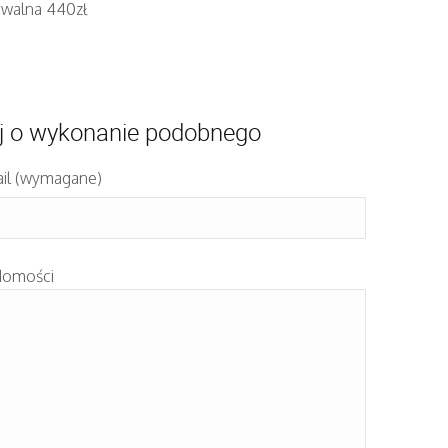
iwalna 440zł
j o wykonanie podobnego
il (wymagane)
domości