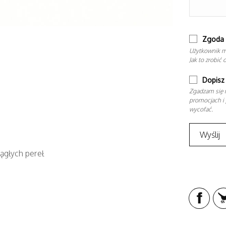
Zgoda 
Użytkownik m
Jak to zrobić 
Dopisz 
Zgadzam się n
promocjach i 
wycofać.
rągłych pereł