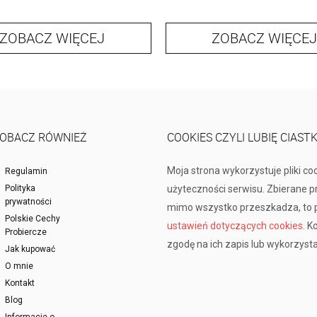
ZOBACZ WIĘCEJ
ZOBACZ WIĘCEJ
OBACZ RÓWNIEŻ
COOKIES CZYLI LUBIĘ CIAST
Moja strona wykorzystuje pliki co
Regulamin
Polityka
użyteczności serwisu. Zbierane 
prywatności
mimo wszystko przeszkadza, to p
Polskie Cechy
ustawień dotyczących cookies
. K
Probiercze
zgodę na ich zapis lub wykorzysta
Jak kupować
O mnie
Kontakt
Blog
Informacje o