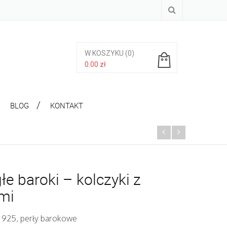
W KOSZYKU
(0)
0.00
zł
Brak produktów w koszyku.
BLOG
KONTAKT
łe baroki – kolczyki z
mi
. 925, perły barokowe