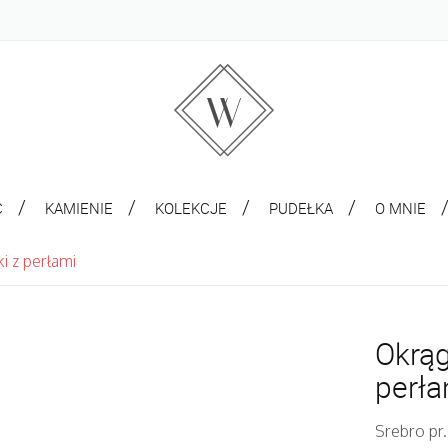
C
KAMIENIE
KOLEKCJE
PUDEŁKA
O MNIE
i z perłami
Okrąg
perła
Srebro pr