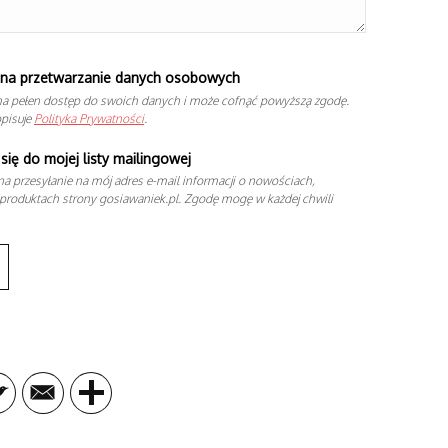
na przetwarzanie danych osobowych
a pełen dostęp do swoich danych i może cofnąć powyższą zgodę.
opisuje
Polityka Prywatności
.
się do mojej listy mailingowej
a przesyłanie na mój adres e-mail informacji o nowościach,
produktach strony gosiawaniek.pl. Zgodę mogę w każdej chwili