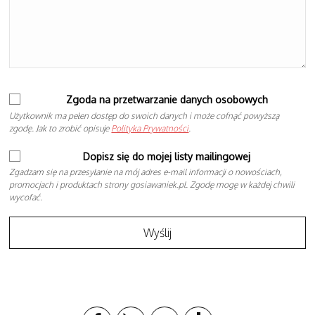
Zgoda na przetwarzanie danych osobowych
Użytkownik ma pełen dostęp do swoich danych i może cofnąć powyższą
zgodę. Jak to zrobić opisuje
Polityka Prywatności
.
Dopisz się do mojej listy mailingowej
Zgadzam się na przesyłanie na mój adres e-mail informacji o nowościach,
promocjach i produktach strony gosiawaniek.pl. Zgodę mogę w każdej chwili
wycofać.