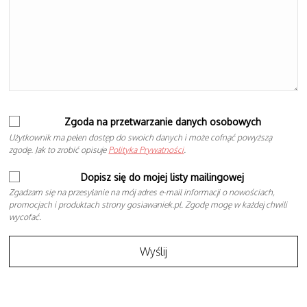
Zgoda na przetwarzanie danych osobowych
Użytkownik ma pełen dostęp do swoich danych i może cofnąć powyższą
zgodę. Jak to zrobić opisuje
Polityka Prywatności
.
Dopisz się do mojej listy mailingowej
Zgadzam się na przesyłanie na mój adres e-mail informacji o nowościach,
promocjach i produktach strony gosiawaniek.pl. Zgodę mogę w każdej chwili
wycofać.