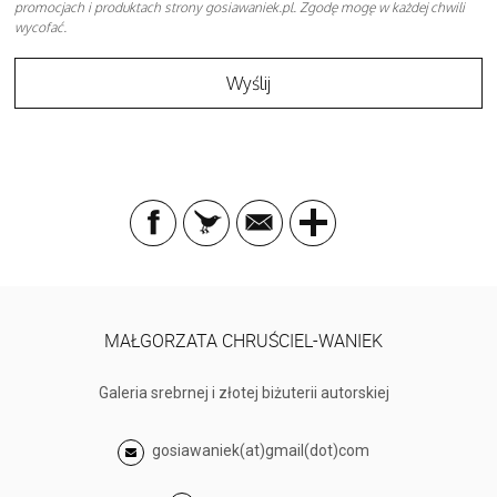
promocjach i produktach strony gosiawaniek.pl. Zgodę mogę w każdej chwili
wycofać.
MAŁGORZATA CHRUŚCIEL-WANIEK
Galeria srebrnej i złotej biżuterii autorskiej
gosiawaniek(at)gmail(dot)com