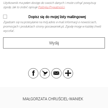
Użytkownik ma pełen dostęp do swoich danych i może cofnąć powyższą
zgodę. Jak to zrobić opisuje
Polityka Prywatności
.
Dopisz się do mojej listy mailingowej
Zgadzam się na przesyłanie na mój adres e-mail informacji o nowościach,
promocjach i produktach strony gosiawaniek.pl. Zgodę mogę w każdej chwili
wycofać.
MAŁGORZATA CHRUŚCIEL-WANIEK