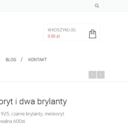
W KOSZYKU
(0)
0.00
zł
Brak produktów w koszyku.
BLOG
KONTAKT
ryt i dwa brylanty
 925, czarne brylanty, meteoryt
iwalna 600zł