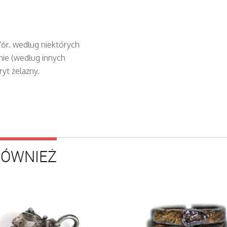
76r. według niektórych
nie (według innych
ryt żelazny.
RÓWNIEŻ