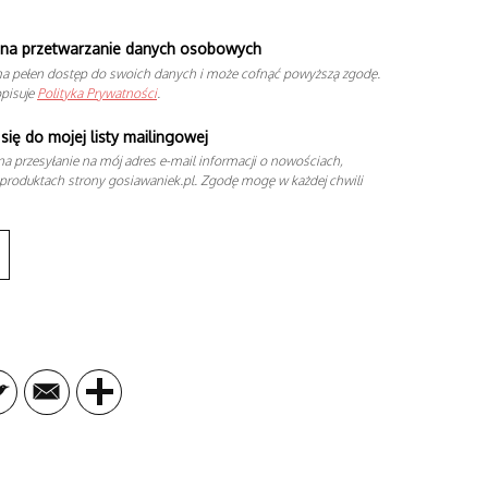
na przetwarzanie danych osobowych
a pełen dostęp do swoich danych i może cofnąć powyższą zgodę.
opisuje
Polityka Prywatności
.
się do mojej listy mailingowej
a przesyłanie na mój adres e-mail informacji o nowościach,
produktach strony gosiawaniek.pl. Zgodę mogę w każdej chwili