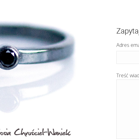
Zapyta
Adres ema
Treść wia