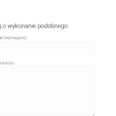
j o wykonanie podobnego
il (wymagane)
domości