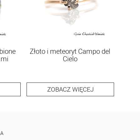
bione
Złoto i meteoryt Campo del
ami
Cielo
ZOBACZ WIĘCEJ
KA