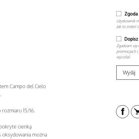
Zgoda 
Użytkownik m
Jak to zrobić 
Dopisz 
Zgadzam się n
promocjach i 
wycofać.
ytem Campo del Cielo
.
 rozmiaru 15/16.
pokryte cienką
ces oksydowania można