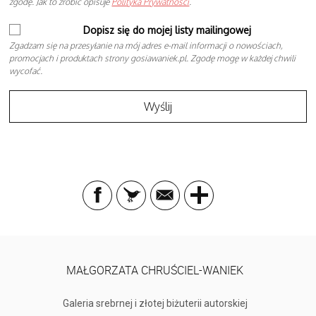
zgodę. Jak to zrobić opisuje
Polityka Prywatności
.
Dopisz się do mojej listy mailingowej
Zgadzam się na przesyłanie na mój adres e-mail informacji o nowościach,
promocjach i produktach strony gosiawaniek.pl. Zgodę mogę w każdej chwili
wycofać.
MAŁGORZATA CHRUŚCIEL-WANIEK
Galeria srebrnej i złotej biżuterii autorskiej