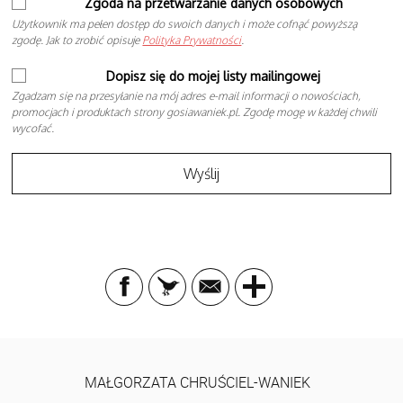
Zgoda na przetwarzanie danych osobowych
Użytkownik ma pełen dostęp do swoich danych i może cofnąć powyższą
zgodę. Jak to zrobić opisuje
Polityka Prywatności
.
Dopisz się do mojej listy mailingowej
Zgadzam się na przesyłanie na mój adres e-mail informacji o nowościach,
promocjach i produktach strony gosiawaniek.pl. Zgodę mogę w każdej chwili
wycofać.
MAŁGORZATA CHRUŚCIEL-WANIEK