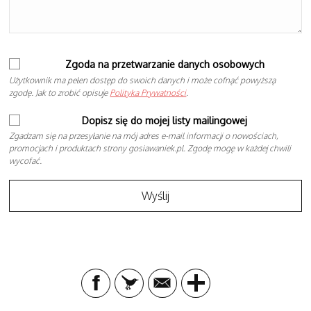
Zgoda na przetwarzanie danych osobowych
Użytkownik ma pełen dostęp do swoich danych i może cofnąć powyższą
zgodę. Jak to zrobić opisuje
Polityka Prywatności
.
Dopisz się do mojej listy mailingowej
Zgadzam się na przesyłanie na mój adres e-mail informacji o nowościach,
promocjach i produktach strony gosiawaniek.pl. Zgodę mogę w każdej chwili
wycofać.