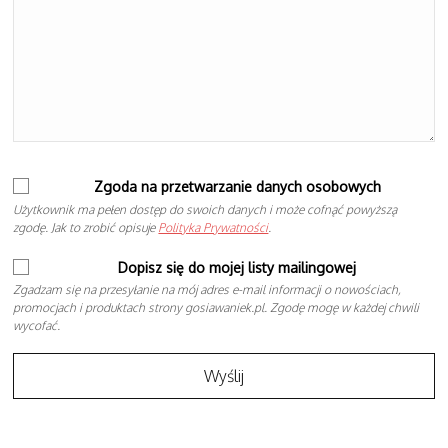
Zgoda na przetwarzanie danych osobowych
Użytkownik ma pełen dostęp do swoich danych i może cofnąć powyższą
zgodę. Jak to zrobić opisuje
Polityka Prywatności
.
Dopisz się do mojej listy mailingowej
Zgadzam się na przesyłanie na mój adres e-mail informacji o nowościach,
promocjach i produktach strony gosiawaniek.pl. Zgodę mogę w każdej chwili
wycofać.