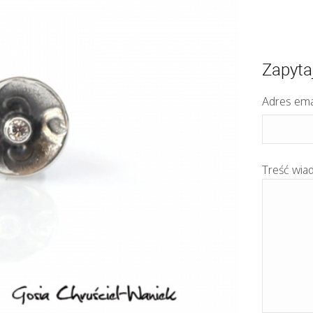
Zapyta
Adres ema
Treść wia