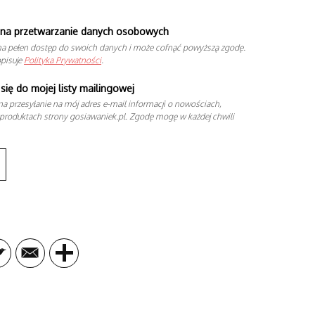
na przetwarzanie danych osobowych
a pełen dostęp do swoich danych i może cofnąć powyższą zgodę.
opisuje
Polityka Prywatności
.
się do mojej listy mailingowej
a przesyłanie na mój adres e-mail informacji o nowościach,
produktach strony gosiawaniek.pl. Zgodę mogę w każdej chwili