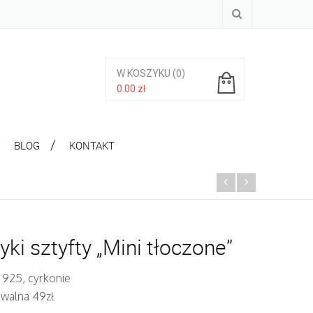
W KOSZYKU
(0)
0.00
zł
Brak produktów w koszyku.
BLOG
KONTAKT
yki sztyfty „Mini tłoczone”
 925, cyrkonie
iwalna 49zł