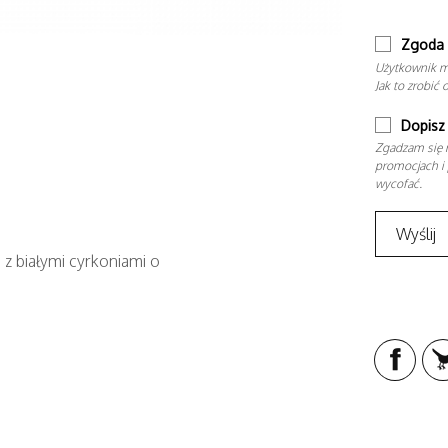
Zgoda 
Użytkownik m
Jak to zrobić 
Dopisz 
Zgadzam się n
promocjach i 
wycofać.
 z białymi cyrkoniami o