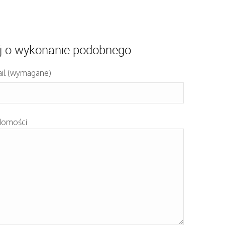
j o wykonanie podobnego
il (wymagane)
domości