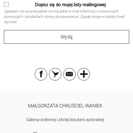
Dopisz się do mojej listy mailingowej
Zgadzam się na przesyłanie na mój adres e-mail informacji o nowościach,
promocjach i produktach strony gosiawaniek.pl. Zgodę mogę w każdej chwili
wycofać.
MAŁGORZATA CHRUŚCIEL-WANIEK
Galeria srebrnej i złotej biżuterii autorskiej