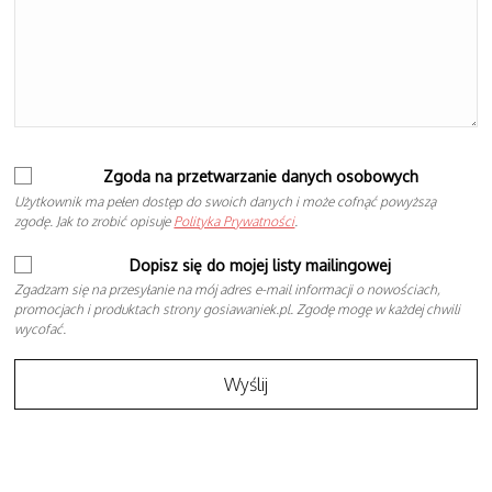
Zgoda na przetwarzanie danych osobowych
Użytkownik ma pełen dostęp do swoich danych i może cofnąć powyższą
zgodę. Jak to zrobić opisuje
Polityka Prywatności
.
Dopisz się do mojej listy mailingowej
Zgadzam się na przesyłanie na mój adres e-mail informacji o nowościach,
promocjach i produktach strony gosiawaniek.pl. Zgodę mogę w każdej chwili
wycofać.