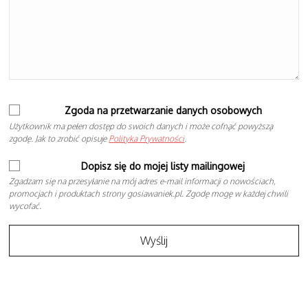
Zgoda na przetwarzanie danych osobowych
Użytkownik ma pełen dostęp do swoich danych i może cofnąć powyższą
zgodę. Jak to zrobić opisuje
Polityka Prywatności
.
Dopisz się do mojej listy mailingowej
Zgadzam się na przesyłanie na mój adres e-mail informacji o nowościach,
promocjach i produktach strony gosiawaniek.pl. Zgodę mogę w każdej chwili
wycofać.