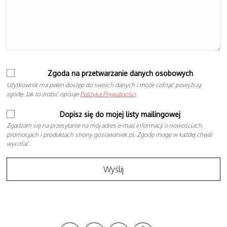
Zgoda na przetwarzanie danych osobowych
Użytkownik ma pełen dostęp do swoich danych i może cofnąć powyższą
zgodę. Jak to zrobić opisuje
Polityka Prywatności
.
Dopisz się do mojej listy mailingowej
Zgadzam się na przesyłanie na mój adres e-mail informacji o nowościach,
promocjach i produktach strony gosiawaniek.pl. Zgodę mogę w każdej chwili
wycofać.