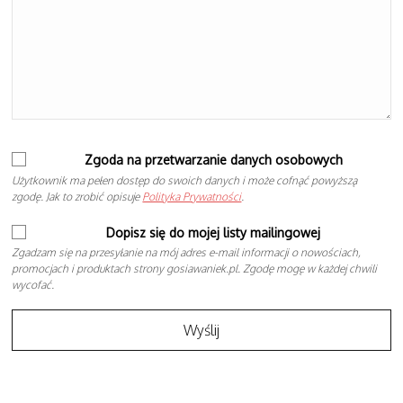
Zgoda na przetwarzanie danych osobowych
Użytkownik ma pełen dostęp do swoich danych i może cofnąć powyższą
zgodę. Jak to zrobić opisuje
Polityka Prywatności
.
Dopisz się do mojej listy mailingowej
Zgadzam się na przesyłanie na mój adres e-mail informacji o nowościach,
promocjach i produktach strony gosiawaniek.pl. Zgodę mogę w każdej chwili
wycofać.