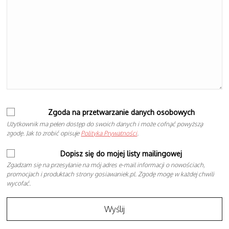
Zgoda na przetwarzanie danych osobowych
Użytkownik ma pełen dostęp do swoich danych i może cofnąć powyższą
zgodę. Jak to zrobić opisuje
Polityka Prywatności
.
Dopisz się do mojej listy mailingowej
Zgadzam się na przesyłanie na mój adres e-mail informacji o nowościach,
promocjach i produktach strony gosiawaniek.pl. Zgodę mogę w każdej chwili
wycofać.