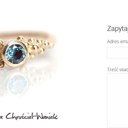
Zapyta
Adres ema
Treść wia