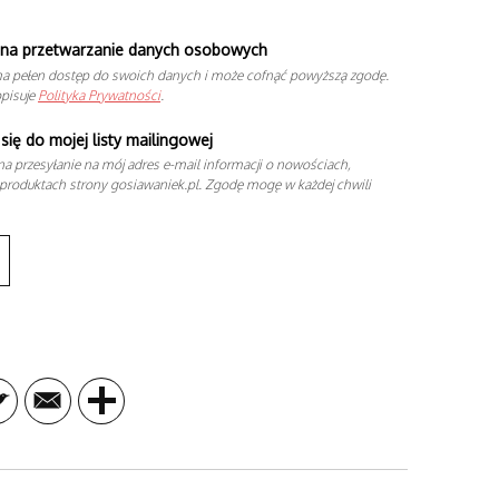
na przetwarzanie danych osobowych
a pełen dostęp do swoich danych i może cofnąć powyższą zgodę.
opisuje
Polityka Prywatności
.
się do mojej listy mailingowej
a przesyłanie na mój adres e-mail informacji o nowościach,
produktach strony gosiawaniek.pl. Zgodę mogę w każdej chwili