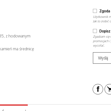
Zgoda 
Użytkownik m
Jak to zrobić 
Dopisz 
 585, z hodowanym
Zgadzam się n
promocjach i 
wycofać.
 kamień ma średnicę