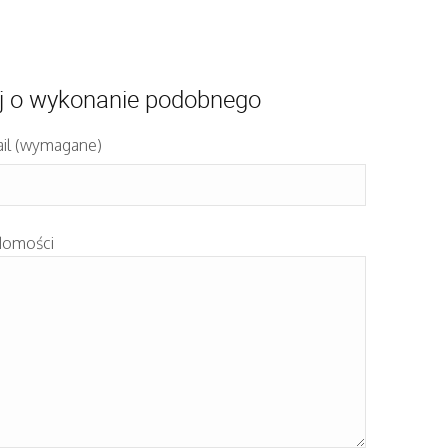
j o wykonanie podobnego
il (wymagane)
domości