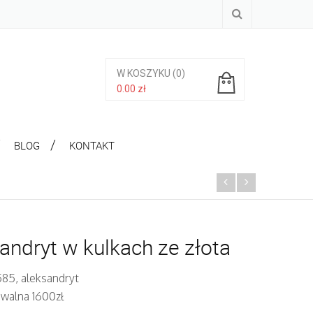
W KOSZYKU
(0)
0.00
zł
Brak produktów w koszyku.
BLOG
KONTAKT
andryt w kulkach ze złota
585, aleksandryt
iwalna 1600zł