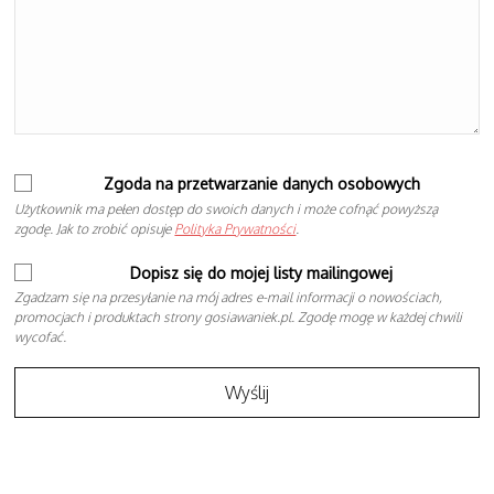
Zgoda na przetwarzanie danych osobowych
Użytkownik ma pełen dostęp do swoich danych i może cofnąć powyższą
zgodę. Jak to zrobić opisuje
Polityka Prywatności
.
Dopisz się do mojej listy mailingowej
Zgadzam się na przesyłanie na mój adres e-mail informacji o nowościach,
promocjach i produktach strony gosiawaniek.pl. Zgodę mogę w każdej chwili
wycofać.