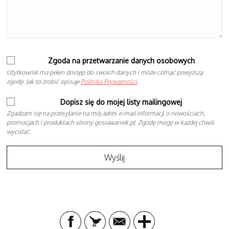
Zgoda na przetwarzanie danych osobowych
Użytkownik ma pełen dostęp do swoich danych i może cofnąć powyższą
zgodę. Jak to zrobić opisuje
Polityka Prywatności
.
Dopisz się do mojej listy mailingowej
Zgadzam się na przesyłanie na mój adres e-mail informacji o nowościach,
promocjach i produktach strony gosiawaniek.pl. Zgodę mogę w każdej chwili
wycofać.