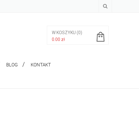
W KOSZYKU
(0)
0.00
zł
Brak produktów w koszyku.
BLOG
KONTAKT