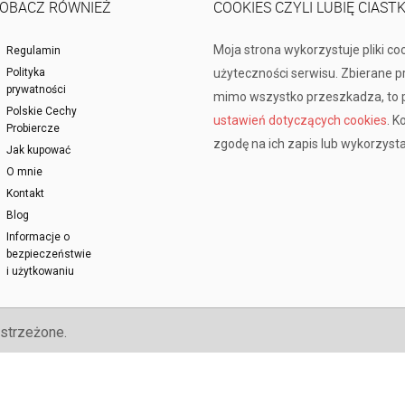
OBACZ RÓWNIEŻ
COOKIES CZYLI LUBIĘ CIAST
Moja strona wykorzystuje pliki co
Regulamin
Polityka
użyteczności serwisu. Zbierane 
prywatności
mimo wszystko przeszkadza, to p
Polskie Cechy
ustawień dotyczących cookies
. K
Probiercze
zgodę na ich zapis lub wykorzysta
Jak kupować
O mnie
Kontakt
Blog
Informacje o
bezpieczeństwie
i użytkowaniu
strzeżone.