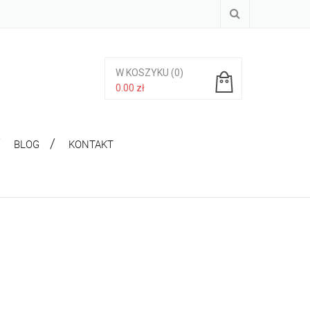
W KOSZYKU
(0)
0.00
zł
Brak produktów w koszyku.
BLOG
KONTAKT