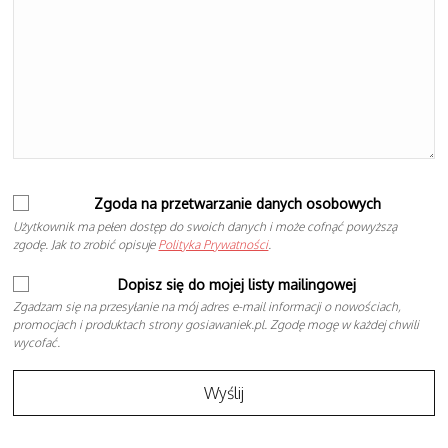
Zgoda na przetwarzanie danych osobowych
Użytkownik ma pełen dostęp do swoich danych i może cofnąć powyższą
zgodę. Jak to zrobić opisuje
Polityka Prywatności
.
Dopisz się do mojej listy mailingowej
Zgadzam się na przesyłanie na mój adres e-mail informacji o nowościach,
promocjach i produktach strony gosiawaniek.pl. Zgodę mogę w każdej chwili
wycofać.