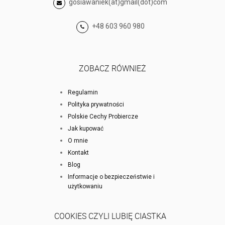
gosiawaniek(at)gmail(dot)com
+48 603 960 980
ZOBACZ RÓWNIEŻ
Regulamin
Polityka prywatności
Polskie Cechy Probiercze
Jak kupować
O mnie
Kontakt
Blog
Informacje o bezpieczeństwie i
użytkowaniu
COOKIES CZYLI LUBIĘ CIASTKA