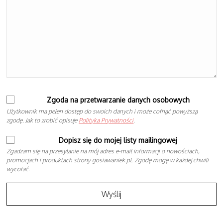
Zgoda na przetwarzanie danych osobowych
Użytkownik ma pełen dostęp do swoich danych i może cofnąć powyższą
zgodę. Jak to zrobić opisuje
Polityka Prywatności
.
Dopisz się do mojej listy mailingowej
Zgadzam się na przesyłanie na mój adres e-mail informacji o nowościach,
promocjach i produktach strony gosiawaniek.pl. Zgodę mogę w każdej chwili
wycofać.