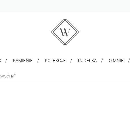
C
KAMIENIE
KOLEKCJE
PUDEŁKA
O MNIE
owodna”