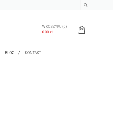
W KOSZYKU
(0)
0.00
zł
Brak produktów w koszyku.
BLOG
KONTAKT