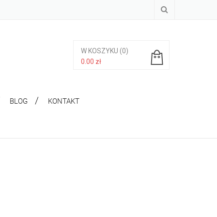
W KOSZYKU
(0)
0.00
zł
Brak produktów w koszyku.
BLOG
KONTAKT