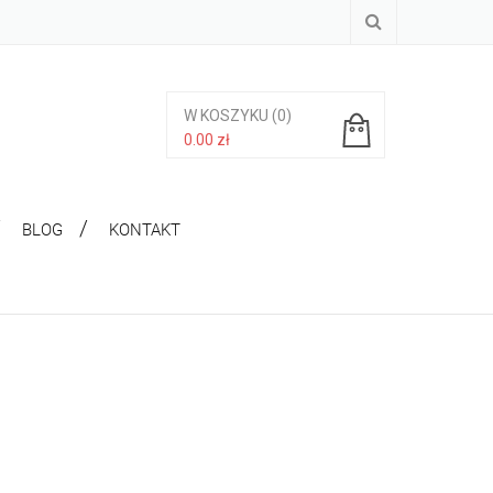
W KOSZYKU
(0)
0.00
zł
Brak produktów w koszyku.
BLOG
KONTAKT