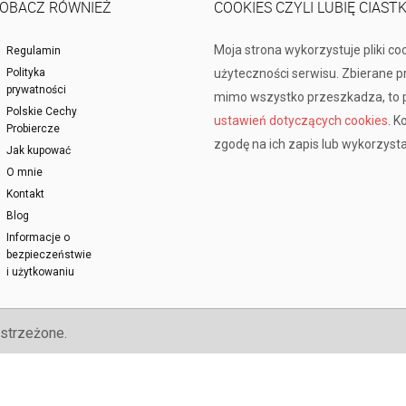
OBACZ RÓWNIEŻ
COOKIES CZYLI LUBIĘ CIAST
Moja strona wykorzystuje pliki co
Regulamin
Polityka
użyteczności serwisu. Zbierane 
prywatności
mimo wszystko przeszkadza, to p
Polskie Cechy
ustawień dotyczących cookies
. K
Probiercze
zgodę na ich zapis lub wykorzysta
Jak kupować
O mnie
Kontakt
Blog
Informacje o
bezpieczeństwie
i użytkowaniu
strzeżone.