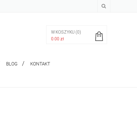
W KOSZYKU
(0)
0.00
zł
Brak produktów w koszyku.
BLOG
KONTAKT