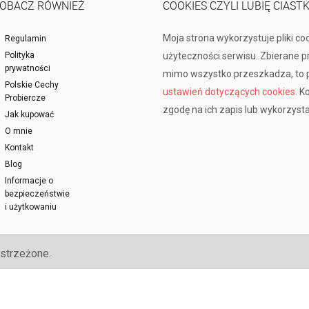
OBACZ RÓWNIEŻ
COOKIES CZYLI LUBIĘ CIAST
Moja strona wykorzystuje pliki co
Regulamin
Polityka
użyteczności serwisu. Zbierane 
prywatności
mimo wszystko przeszkadza, to p
Polskie Cechy
ustawień dotyczących cookies
. K
Probiercze
zgodę na ich zapis lub wykorzysta
Jak kupować
O mnie
Kontakt
Blog
Informacje o
bezpieczeństwie
i użytkowaniu
strzeżone.