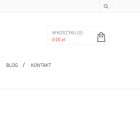
W KOSZYKU
(0)
0.00
zł
Brak produktów w koszyku.
BLOG
KONTAKT