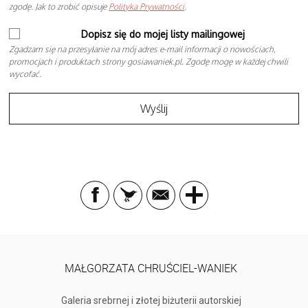
zgodę. Jak to zrobić opisuje
Polityka Prywatności
.
Dopisz się do mojej listy mailingowej
Zgadzam się na przesyłanie na mój adres e-mail informacji o nowościach,
promocjach i produktach strony gosiawaniek.pl. Zgodę mogę w każdej chwili
wycofać.
MAŁGORZATA CHRUŚCIEL-WANIEK
Galeria srebrnej i złotej biżuterii autorskiej