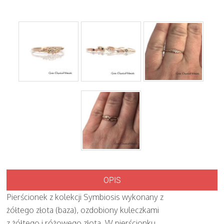
OPIS
Pierścionek z kolekcji Symbiosis wykonany z
żółtego złota (baza), ozdobiony kuleczkami
z żółtego i różowego złota. W pierścionku