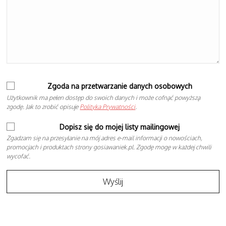
Zgoda na przetwarzanie danych osobowych
Użytkownik ma pełen dostęp do swoich danych i może cofnąć powyższą
zgodę. Jak to zrobić opisuje
Polityka Prywatności
.
Dopisz się do mojej listy mailingowej
Zgadzam się na przesyłanie na mój adres e-mail informacji o nowościach,
promocjach i produktach strony gosiawaniek.pl. Zgodę mogę w każdej chwili
wycofać.