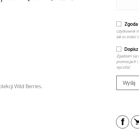
Zgoda 
Użytkownik m
Jak to zrobić 
Dopisz 
Zgadzam się n
promocjach i 
wycofać.
lekcji Wild Berries.