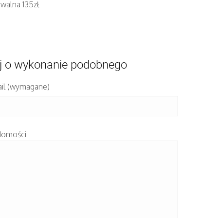
walna 135zł
j o wykonanie podobnego
il (wymagane)
domości