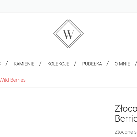
C
KAMIENIE
KOLEKCJE
PUDEŁKA
O MNIE
Wild Berries
Złoco
Berri
Złocone s