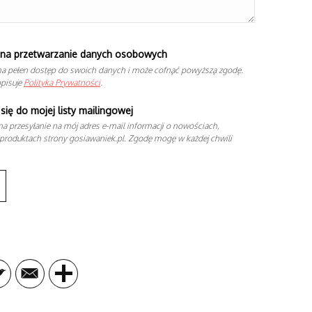
na przetwarzanie danych osobowych
a pełen dostęp do swoich danych i może cofnąć powyższą zgodę.
opisuje
Polityka Prywatności
.
się do mojej listy mailingowej
a przesyłanie na mój adres e-mail informacji o nowościach,
produktach strony gosiawaniek.pl. Zgodę mogę w każdej chwili