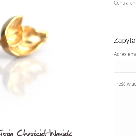
Cena archi
Zapyta
Adres ema
Treść wia