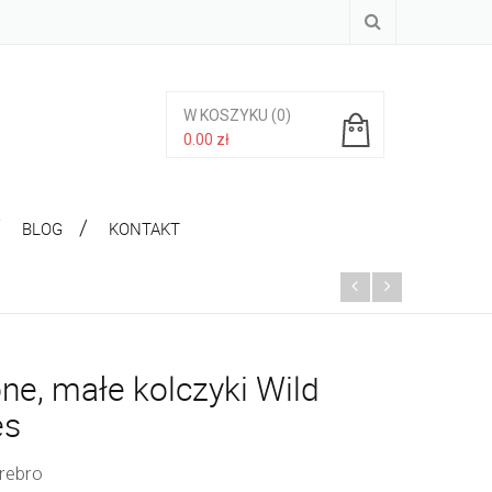
W KOSZYKU
(0)
0.00
zł
Brak produktów w koszyku.
BLOG
KONTAKT
ne, małe kolczyki Wild
es
rebro