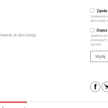
Zgoda 
Użytkownik m
Jak to zrobić 
Dopisz 
ówienie ze złoconego
Zgadzam się n
promocjach i 
wycofać.