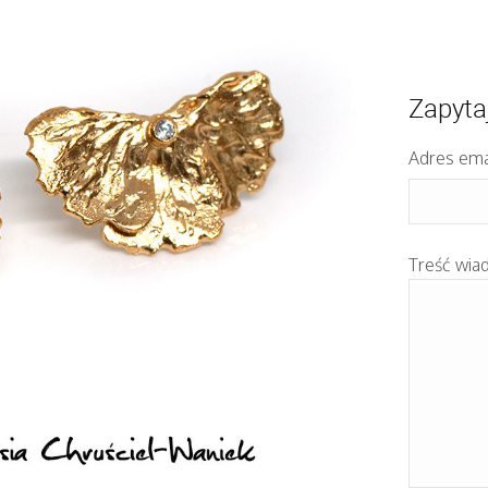
Zapyta
Adres ema
Treść wia