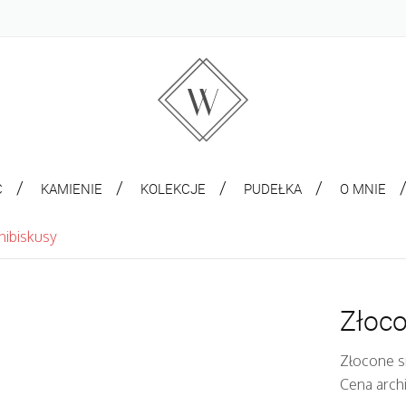
C
KAMIENIE
KOLEKCJE
PUDEŁKA
O MNIE
hibiskusy
Złoco
Złocone s
Cena arch