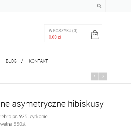
W KOSZYKU
(0)
0.00
zł
Brak produktów w koszyku.
BLOG
KONTAKT
ne asymetryczne hibiskusy
rebro pr. 925, cyrkonie
iwalna 550zł