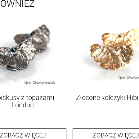
RÓWNIEŻ
biskusy z topazami
Złocone kolczyki Hib
London
ZOBACZ WIĘCEJ
ZOBACZ WIĘCEJ