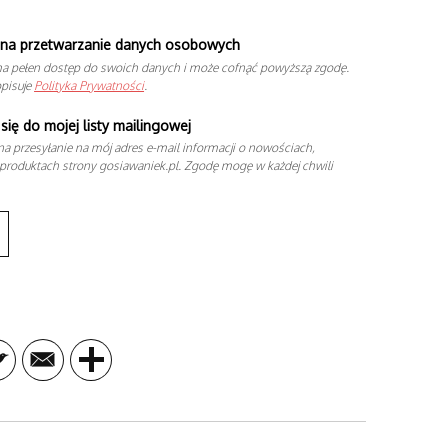
na przetwarzanie danych osobowych
a pełen dostęp do swoich danych i może cofnąć powyższą zgodę.
opisuje
Polityka Prywatności
.
się do mojej listy mailingowej
a przesyłanie na mój adres e-mail informacji o nowościach,
produktach strony gosiawaniek.pl. Zgodę mogę w każdej chwili