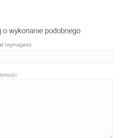
j o wykonanie podobnego
il (wymagane)
domości