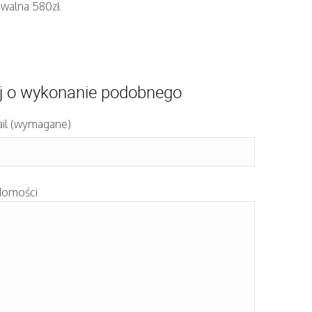
iwalna 580zł
j o wykonanie podobnego
il (wymagane)
domości