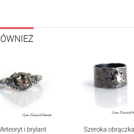
RÓWNIEŻ
eteoryt i brylant
Szeroka obrączka