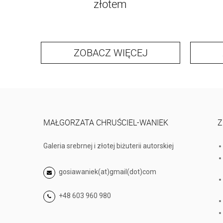
złotem
ZOBACZ WIĘCEJ
MAŁGORZATA CHRUŚCIEL-WANIEK
Z
Galeria srebrnej i złotej biżuterii autorskiej
gosiawaniek(at)gmail(dot)com
+48 603 960 980