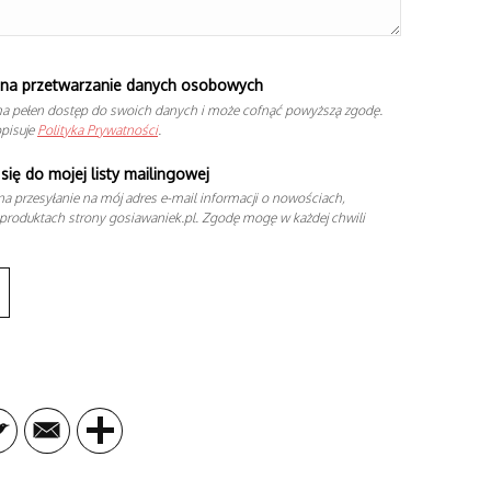
na przetwarzanie danych osobowych
a pełen dostęp do swoich danych i może cofnąć powyższą zgodę.
opisuje
Polityka Prywatności
.
się do mojej listy mailingowej
a przesyłanie na mój adres e-mail informacji o nowościach,
produktach strony gosiawaniek.pl. Zgodę mogę w każdej chwili