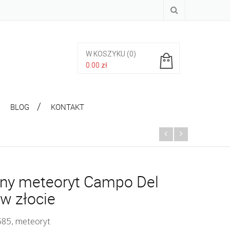
W KOSZYKU
(0)
0.00
zł
Brak produktów w koszyku.
BLOG
KONTAKT
zny meteoryt Campo Del
 w złocie
 585, meteoryt