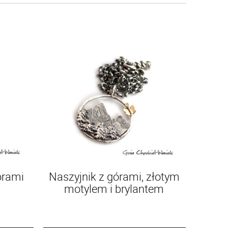
órami
Naszyjnik z górami, złotym
motylem i brylantem