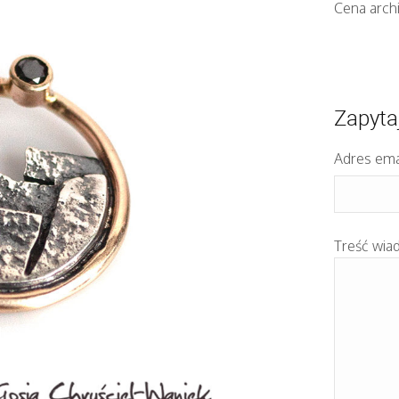
Cena archi
Zapyta
Adres ema
Treść wia