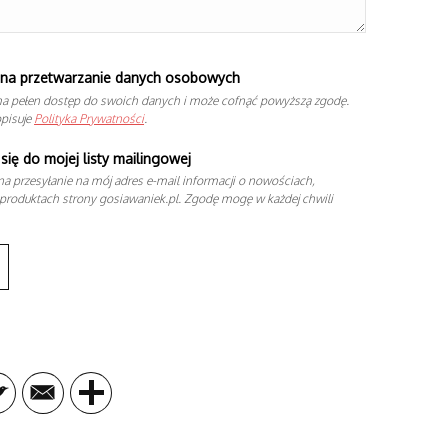
na przetwarzanie danych osobowych
a pełen dostęp do swoich danych i może cofnąć powyższą zgodę.
opisuje
Polityka Prywatności
.
się do mojej listy mailingowej
a przesyłanie na mój adres e-mail informacji o nowościach,
produktach strony gosiawaniek.pl. Zgodę mogę w każdej chwili