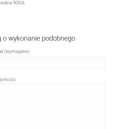
walna 1100zł
j o wykonanie podobnego
il (wymagane)
domości