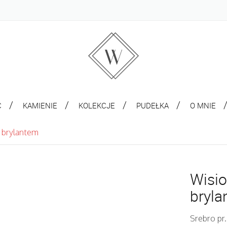
C
KAMIENIE
KOLEKCJE
PUDEŁKA
O MNIE
m brylantem
Wisio
bryl
Srebro pr.