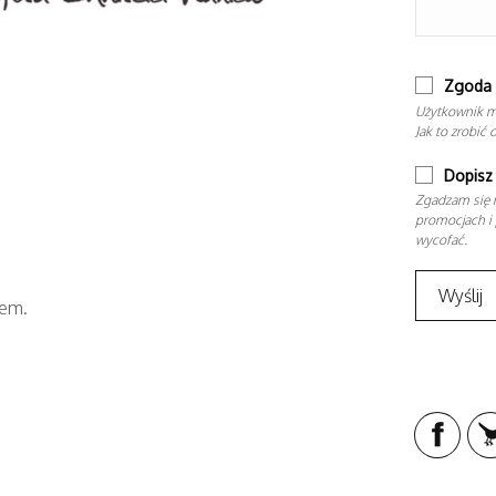
Zgoda 
Użytkownik m
Jak to zrobić 
Dopisz 
Zgadzam się n
promocjach i 
wycofać.
tem.