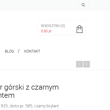
W KOSZYKU
(0)
0.00
zł
Brak produktów w koszyku.
BLOG
KONTAKT
r górski z czarnym
antem
 925, złoto pr. 585, czarny brylant