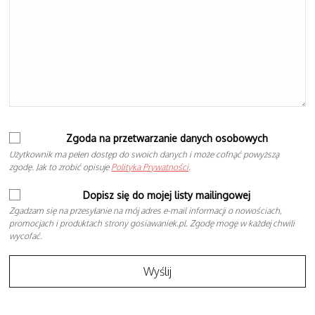
Zgoda na przetwarzanie danych osobowych
Użytkownik ma pełen dostęp do swoich danych i może cofnąć powyższą
zgodę. Jak to zrobić opisuje
Polityka Prywatności
.
Dopisz się do mojej listy mailingowej
Zgadzam się na przesyłanie na mój adres e-mail informacji o nowościach,
promocjach i produktach strony gosiawaniek.pl. Zgodę mogę w każdej chwili
wycofać.