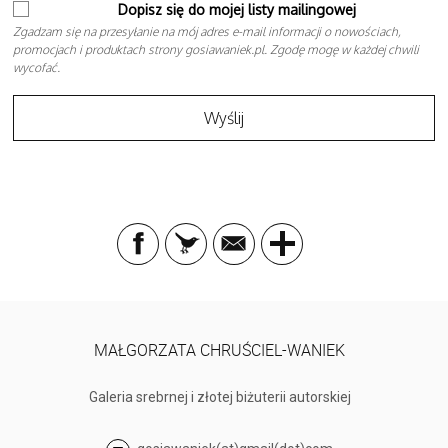
Dopisz się do mojej listy mailingowej
Zgadzam się na przesyłanie na mój adres e-mail informacji o nowościach,
promocjach i produktach strony gosiawaniek.pl. Zgodę mogę w każdej chwili
wycofać.
MAŁGORZATA CHRUŚCIEL-WANIEK
Galeria srebrnej i złotej biżuterii autorskiej