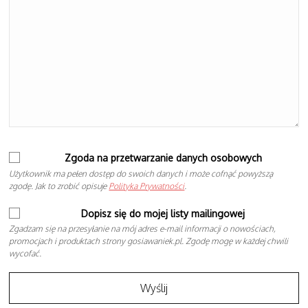
Zgoda na przetwarzanie danych osobowych
Użytkownik ma pełen dostęp do swoich danych i może cofnąć powyższą
zgodę. Jak to zrobić opisuje
Polityka Prywatności
.
Dopisz się do mojej listy mailingowej
Zgadzam się na przesyłanie na mój adres e-mail informacji o nowościach,
promocjach i produktach strony gosiawaniek.pl. Zgodę mogę w każdej chwili
wycofać.