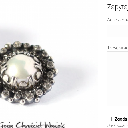
Zapyta
Adres ema
Treść wia
Zgoda 
Użytkownik m