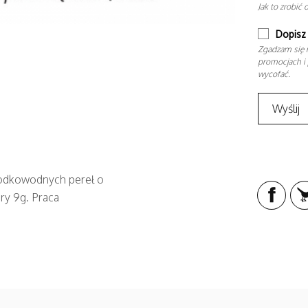
Jak to zrobić 
Dopisz 
Zgadzam się n
promocjach i 
wycofać.
słodkowodnych pereł o
ry 9g. Praca