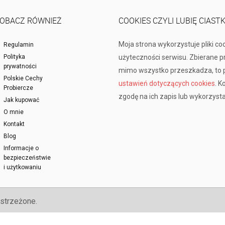
OBACZ RÓWNIEŻ
COOKIES CZYLI LUBIĘ CIAST
Moja strona wykorzystuje pliki co
Regulamin
Polityka
użyteczności serwisu. Zbierane 
prywatności
mimo wszystko przeszkadza, to p
Polskie Cechy
ustawień dotyczących cookies
. K
Probiercze
zgodę na ich zapis lub wykorzysta
Jak kupować
O mnie
Kontakt
Blog
Informacje o
bezpieczeństwie
i użytkowaniu
strzeżone.