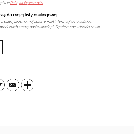
opisuje
Polityka Prywatności
.
się do mojej listy mailingowej
a przesyłanie na mój adres e-mail informacji o nowościach,
produktach strony gosiawaniek.pl. Zgodę mogę w każdej chwili