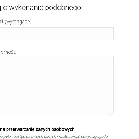
j o wykonanie podobnego
il (wymagane)
domości
na przetwarzanie danych osobowych
a pełen dostęp do swoich danych i może cofnąć powyższą zgodę.