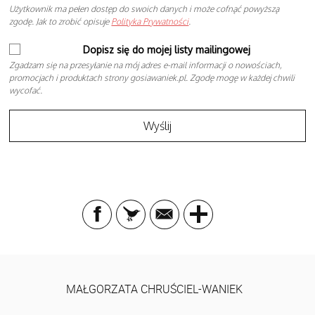
Użytkownik ma pełen dostęp do swoich danych i może cofnąć powyższą
zgodę. Jak to zrobić opisuje
Polityka Prywatności
.
Dopisz się do mojej listy mailingowej
Zgadzam się na przesyłanie na mój adres e-mail informacji o nowościach,
promocjach i produktach strony gosiawaniek.pl. Zgodę mogę w każdej chwili
wycofać.
MAŁGORZATA CHRUŚCIEL-WANIEK