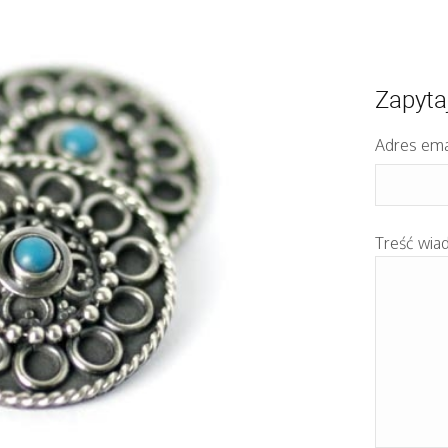
Zapyta
Adres ema
Treść wia