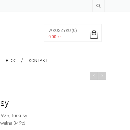
W KOSZYKU
(0)
0.00
zł
Brak produktów w koszyku.
BLOG
KONTAKT
usy
 925, turkusy
iwalna 349zł