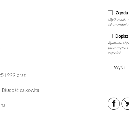
Zgoda 
Użytkownik m
Jak to zrobić 
Dopisz 
Zgadzam się n
promocjach i 
wycofać.
25 i 999 oraz
. Długość całkowita
ana.