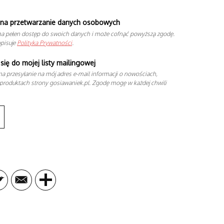
na przetwarzanie danych osobowych
a pełen dostęp do swoich danych i może cofnąć powyższą zgodę.
opisuje
Polityka Prywatności
.
się do mojej listy mailingowej
a przesyłanie na mój adres e-mail informacji o nowościach,
produktach strony gosiawaniek.pl. Zgodę mogę w każdej chwili