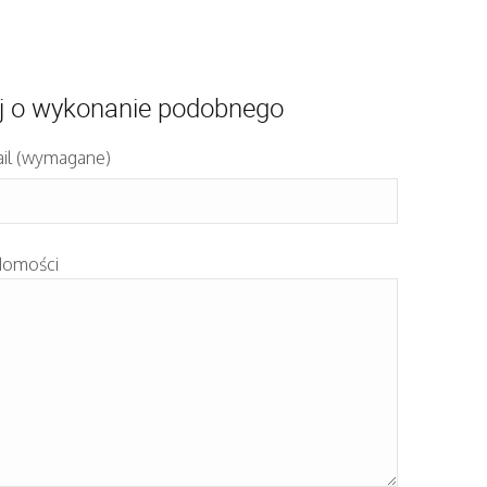
j o wykonanie podobnego
il (wymagane)
domości