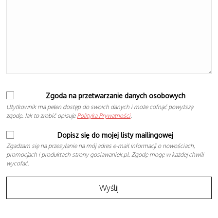
Zgoda na przetwarzanie danych osobowych
Użytkownik ma pełen dostęp do swoich danych i może cofnąć powyższą
zgodę. Jak to zrobić opisuje
Polityka Prywatności
.
Dopisz się do mojej listy mailingowej
Zgadzam się na przesyłanie na mój adres e-mail informacji o nowościach,
promocjach i produktach strony gosiawaniek.pl. Zgodę mogę w każdej chwili
wycofać.