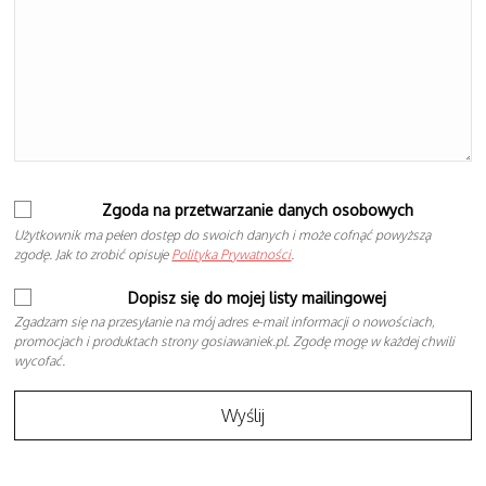
Zgoda na przetwarzanie danych osobowych
Użytkownik ma pełen dostęp do swoich danych i może cofnąć powyższą
zgodę. Jak to zrobić opisuje
Polityka Prywatności
.
Dopisz się do mojej listy mailingowej
Zgadzam się na przesyłanie na mój adres e-mail informacji o nowościach,
promocjach i produktach strony gosiawaniek.pl. Zgodę mogę w każdej chwili
wycofać.