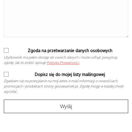
Zgoda na przetwarzanie danych osobowych
Użytkownik ma pełen dostęp do swoich danych i może cofnąć powyższą
zgodę. Jak to zrobić opisuje
Polityka Prywatności
.
Dopisz się do mojej listy mailingowej
Zgadzam się na przesyłanie na mój adres e-mail informacji o nowościach,
promocjach i produktach strony gosiawaniek.pl. Zgodę mogę w każdej chwili
wycofać.