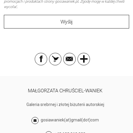
promocjach i produktach strony gosiawaniek.pl. Zgodę mogę w każdej chwili
wycofać.
MAŁGORZATA CHRUŚCIEL-WANIEK
Galeria srebrnej i złotej biżuterii autorskiej
gosiawaniek(at)gmail(dot)com