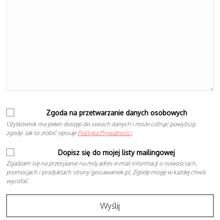
Zgoda na przetwarzanie danych osobowych
Użytkownik ma pełen dostęp do swoich danych i może cofnąć powyższą
zgodę. Jak to zrobić opisuje
Polityka Prywatności
.
Dopisz się do mojej listy mailingowej
Zgadzam się na przesyłanie na mój adres e-mail informacji o nowościach,
promocjach i produktach strony gosiawaniek.pl. Zgodę mogę w każdej chwili
wycofać.